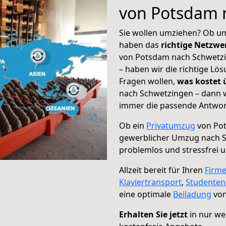
von Potsdam 
Sie wollen umziehen? Ob um
haben das
richtige Netzw
von Potsdam nach Schwetzi
– haben wir die richtige Lö
Fragen wollen,
was kostet
nach Schwetzingen – dann w
immer die passende Antwort
Ob ein
Privatumzug
von Pot
gewerblicher Umzug nach 
problemlos und stressfrei 
Allzeit bereit für Ihren
Firm
Klaviertransport
,
Studente
eine optimale
Beiladung
von
Erhalten Sie jetzt
in nur we