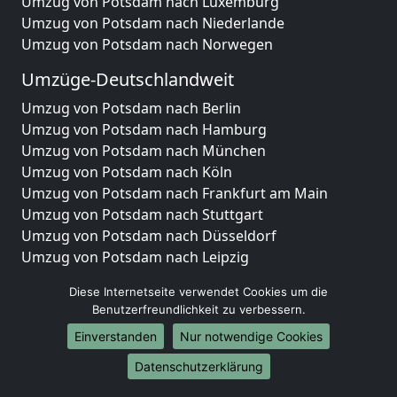
Umzug von Potsdam nach Luxemburg
Umzug von Potsdam nach Niederlande
Umzug von Potsdam nach Norwegen
Umzüge-Deutschlandweit
Umzug von Potsdam nach Berlin
Umzug von Potsdam nach Hamburg
Umzug von Potsdam nach München
Umzug von Potsdam nach Köln
Umzug von Potsdam nach Frankfurt am Main
Umzug von Potsdam nach Stuttgart
Umzug von Potsdam nach Düsseldorf
Umzug von Potsdam nach Leipzig
Umzug von Potsdam nach Dortmund
Diese Internetseite verwendet Cookies um die
Umzug von Potsdam nach Essen
Benutzerfreundlichkeit zu verbessern.
Umzug von Potsdam nach Bremen
Einverstanden
Nur notwendige Cookies
Umzug von Potsdam nach Dresden
Umzug von Potsdam nach Hannover
Datenschutzerklärung
Umzug von Potsdam nach Nürnberg