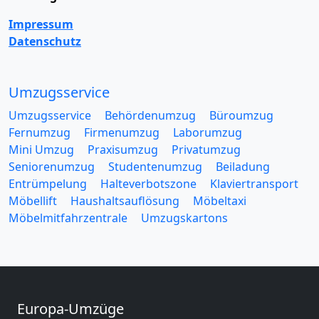
Impressum
Datenschutz
Umzugsservice
Umzugsservice
Behördenumzug
Büroumzug
Fernumzug
Firmenumzug
Laborumzug
Mini Umzug
Praxisumzug
Privatumzug
Seniorenumzug
Studentenumzug
Beiladung
Entrümpelung
Halteverbotszone
Klaviertransport
Möbellift
Haushaltsauflösung
Möbeltaxi
Möbelmitfahrzentrale
Umzugskartons
Europa-Umzüge