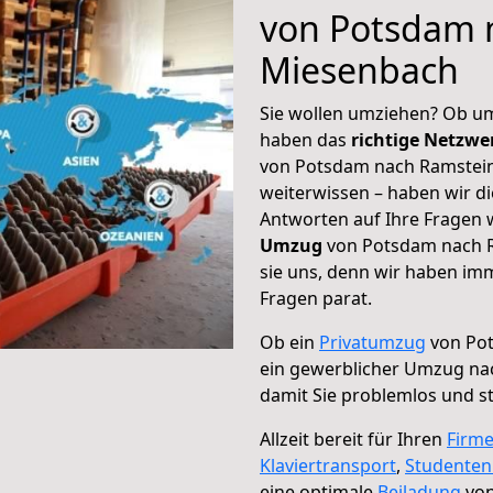
von Potsdam 
Miesenbach
Sie wollen umziehen? Ob um
haben das
richtige Netzw
von Potsdam nach Ramstein
weiterwissen – haben wir di
Antworten auf Ihre Fragen 
Umzug
von Potsdam nach R
sie uns, denn wir haben im
Fragen parat.
Ob ein
Privatumzug
von Pot
ein gewerblicher Umzug na
damit Sie problemlos und s
Allzeit bereit für Ihren
Firm
Klaviertransport
,
Studente
eine optimale
Beiladung
von