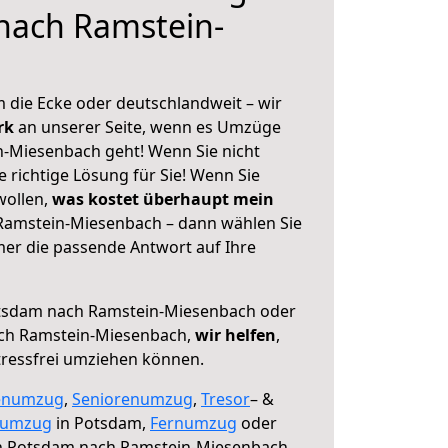
nach Ramstein-
 die Ecke oder deutschlandweit – wir
erk
an unserer Seite, wenn es Umzüge
-Miesenbach geht! Wenn Sie nicht
e richtige Lösung für Sie! Wenn Sie
wollen,
was kostet überhaupt mein
amstein-Miesenbach – dann wählen Sie
mer die passende Antwort auf Ihre
sdam nach Ramstein-Miesenbach oder
ch Ramstein-Miesenbach,
wir helfen
,
tressfrei umziehen können.
enumzug
,
Seniorenumzug
,
Tresor
– &
numzug
in Potsdam,
Fernumzug
oder
 Potsdam nach Ramstein-Miesenbach.