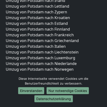
Umzug von Potsdam nach Irland
Umzug von Potsdam nach Lettland
Umzug von Potsdam nach Zypern
Umzug von Potsdam nach Kroatien
Umzug von Potsdam nach Estland
Umzug von Potsdam nach Finnland
Umzug von Potsdam nach Frankreich
Umzug von Potsdam nach Griechenland
Umzug von Potsdam nach Italien
Umzug von Potsdam nach Liechtenstein
Umzug von Potsdam nach Luxemburg
Umzug von Potsdam nach Niederlande
Umzug von Potsdam nach Norwegen
Umzüge-Deutschlandweit
Diese Internetseite verwendet Cookies um die
Benutzerfreundlichkeit zu verbessern.
Umzug von Potsdam nach Berlin
Einverstanden
Nur notwendige Cookies
Umzug von Potsdam nach Hamburg
Umzug von Potsdam nach München
Datenschutzerklärung
Umzug von Potsdam nach Köln