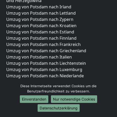
und Herzegowina
Umzug von Potsdam nach Irland
Umzug von Potsdam nach Lettland
Umzug von Potsdam nach Zypern
Umzug von Potsdam nach Kroatien
Umzug von Potsdam nach Estland
Umzug von Potsdam nach Finnland
Umzug von Potsdam nach Frankreich
Umzug von Potsdam nach Griechenland
Umzug von Potsdam nach Italien
Umzug von Potsdam nach Liechtenstein
Umzug von Potsdam nach Luxemburg
Umzug von Potsdam nach Niederlande
Umzug von Potsdam nach Norwegen
Diese Internetseite verwendet Cookies um die
Umzüge-Deutschlandweit
Benutzerfreundlichkeit zu verbessern.
Einverstanden
Nur notwendige Cookies
Umzug von Potsdam nach Berlin
Umzug von Potsdam nach Hamburg
Datenschutzerklärung
Umzug von Potsdam nach München