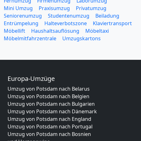
Fernumzug
Firmenumzug
Laborumzug
Mini Umzug
Praxisumzug
Privatumzug
Seniorenumzug
Studentenumzug
Beiladung
Entrümpelung
Halteverbotszone
Klaviertransport
Möbellift
Haushaltsauflösung
Möbeltaxi
Möbelmitfahrzentrale
Umzugskartons
Europa-Umzüge
Umzug von Potsdam nach Belarus
Umzug von Potsdam nach Belgien
Umzug von Potsdam nach Bulgarien
Umzug von Potsdam nach Dänemark
Umzug von Potsdam nach England
Umzug von Potsdam nach Portugal
Umzug von Potsdam nach Bosnien