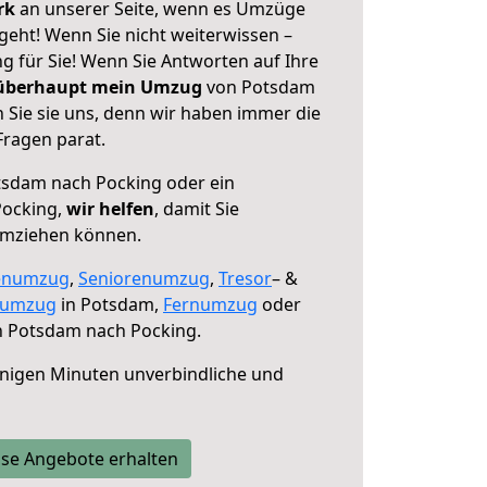
erk
an unserer Seite, wenn es Umzüge
eht! Wenn Sie nicht weiterwissen –
ng für Sie! Wenn Sie Antworten auf Ihre
 überhaupt mein Umzug
von Potsdam
 Sie sie uns, denn wir haben immer die
Fragen parat.
sdam nach Pocking oder ein
Pocking,
wir helfen
, damit Sie
umziehen können.
enumzug
,
Seniorenumzug
,
Tresor
– &
numzug
in Potsdam,
Fernumzug
oder
 Potsdam nach Pocking.
nigen Minuten unverbindliche und
se Angebote erhalten