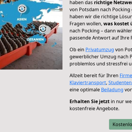
haben das
richtige Netzw
von Potsdam nach Pocking g
haben wir die richtige Lösu
Fragen wollen,
was kostet
nach Pocking – dann wählen
passende Antwort auf Ihre 
Ob ein
Privatumzug
von Pot
gewerblicher Umzug nach 
problemlos und stressfrei 
Allzeit bereit für Ihren
Firm
Klaviertransport
,
Studente
eine optimale
Beiladung
von
Erhalten Sie jetzt
in nur we
kostenfreie Angebote.
Kostenlo