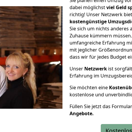
Sie planen einen Umzug vo
dabei möglichst
viel Geld 
richtig! Unser Netzwerk bi
kostengünstige Umzugsdi
Sie sich um nichts anderes 
Zuhause kümmern müssen. W
umfangreiche Erfahrung m
mit jeglicher Größenordnun
dass wir für jedes Budget 
Unser
Netzwerk
ist sorgfäl
Erfahrung im Umzugsberei
Sie möchten eine
Kostenüb
kostenlose und unverbindli
Füllen Sie jetzt das Formula
Angebote.
Kostenlos