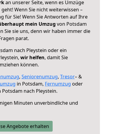
erk
an unserer Seite, wenn es Umzüge
 geht! Wenn Sie nicht weiterwissen –
ng für Sie! Wenn Sie Antworten auf Ihre
 überhaupt mein Umzug
von Potsdam
n Sie sie uns, denn wir haben immer die
Fragen parat.
sdam nach Pleystein oder ein
leystein,
wir helfen
, damit Sie
umziehen können.
enumzug
,
Seniorenumzug
,
Tresor
– &
numzug
in Potsdam,
Fernumzug
oder
 Potsdam nach Pleystein.
nigen Minuten unverbindliche und
se Angebote erhalten