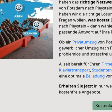
haben das
richtige Netzw
von Potsdam nach Pleystein
haben wir die richtige Lösu
Fragen wollen,
was kostet
nach Pleystein – dann wähle
passende Antwort auf Ihre 
Ob ein
Privatumzug
von Pot
gewerblicher Umzug nach P
problemlos und stressfrei 
Allzeit bereit für Ihren
Firm
Klaviertransport
,
Studente
eine optimale
Beiladung
von
Erhalten Sie jetzt
in nur we
kostenfreie Angebote.
Kostenlo