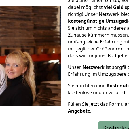
Sie planen einen Umzug vo
dabei möglichst
viel Geld 
richtig! Unser Netzwerk bi
kostengünstige Umzugsdi
Sie sich um nichts anderes 
Zuhause kümmern müssen. W
umfangreiche Erfahrung mi
mit jeglicher Größenordnun
dass wir für jedes Budget 
Unser
Netzwerk
ist sorgfäl
Erfahrung im Umzugsberei
Sie möchten eine
Kostenüb
kostenlose und unverbindli
Füllen Sie jetzt das Formula
Angebote.
Kostenlos