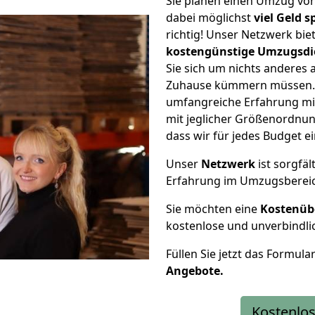
Sie planen einen Umzug vo
dabei möglichst
viel Geld 
richtig! Unser Netzwerk bi
kostengünstige Umzugsdi
Sie sich um nichts anderes 
Zuhause kümmern müssen. W
umfangreiche Erfahrung m
mit jeglicher Größenordnun
dass wir für jedes Budget 
Unser
Netzwerk
ist sorgfäl
Erfahrung im Umzugsberei
Sie möchten eine
Kostenüb
kostenlose und unverbindli
Füllen Sie jetzt das Formula
Angebote.
Kostenlos