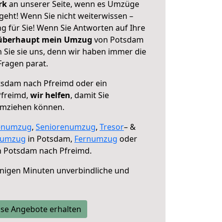
erk
an unserer Seite, wenn es Umzüge
eht! Wenn Sie nicht weiterwissen –
ng für Sie! Wenn Sie Antworten auf Ihre
 überhaupt mein Umzug
von Potsdam
 Sie sie uns, denn wir haben immer die
Fragen parat.
sdam nach Pfreimd oder ein
Pfreimd,
wir helfen
, damit Sie
umziehen können.
enumzug
,
Seniorenumzug
,
Tresor
– &
numzug
in Potsdam,
Fernumzug
oder
 Potsdam nach Pfreimd.
nigen Minuten unverbindliche und
se Angebote erhalten