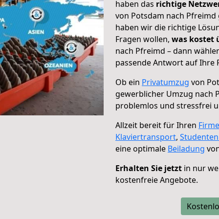
haben das
richtige Netzw
von Potsdam nach Pfreimd g
haben wir die richtige Lösu
Fragen wollen,
was kostet
nach Pfreimd – dann wählen
passende Antwort auf Ihre 
Ob ein
Privatumzug
von Pot
gewerblicher Umzug nach 
problemlos und stressfrei 
Allzeit bereit für Ihren
Firm
Klaviertransport
,
Studente
eine optimale
Beiladung
von
Erhalten Sie jetzt
in nur we
kostenfreie Angebote.
Kostenlo