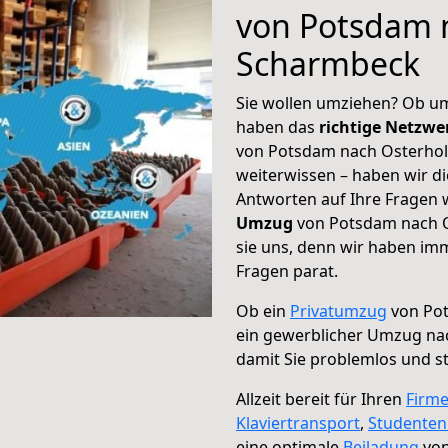
von Potsdam n
Scharmbeck
Sie wollen umziehen? Ob um
haben das
richtige Netzw
von Potsdam nach Osterhol
weiterwissen – haben wir di
Antworten auf Ihre Fragen 
Umzug
von Potsdam nach O
sie uns, denn wir haben im
Fragen parat.
Ob ein
Privatumzug
von Pot
ein gewerblicher Umzug na
damit Sie problemlos und s
Allzeit bereit für Ihren
Firm
Klaviertransport
,
Studente
eine optimale
Beiladung
von