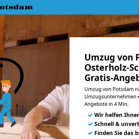
Potsdam
Umzug von 
Osterholz-S
Gratis-Ange
Umzug von Potsdam na
Umzugsunternehmen ➨
Angebote in 4 Min.
✓
Wir helfen Ihne
✓
Schnell & unverb
✓
Finden Sie das 