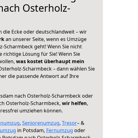
ach Osterholz-
 die Ecke oder deutschlandweit – wir
erk
an unserer Seite, wenn es Umzüge
z-Scharmbeck geht! Wenn Sie nicht
e richtige Lösung für Sie! Wenn Sie
wollen,
was kostet überhaupt mein
sterholz-Scharmbeck – dann wählen Sie
mer die passende Antwort auf Ihre
sdam nach Osterholz-Scharmbeck oder
ch Osterholz-Scharmbeck,
wir helfen
,
tressfrei umziehen können.
enumzug
,
Seniorenumzug
,
Tresor
– &
numzug
in Potsdam,
Fernumzug
oder
 Potsdam nach Osterholz-Scharmbeck.