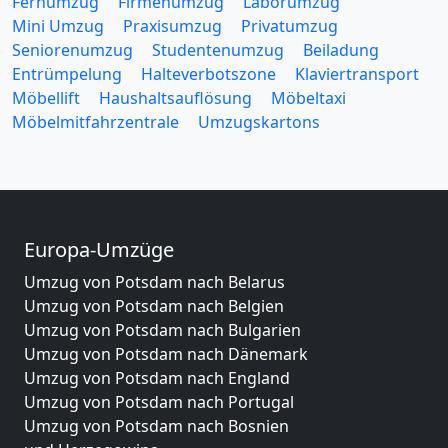
Fernumzug
Firmenumzug
Laborumzug
Mini Umzug
Praxisumzug
Privatumzug
Seniorenumzug
Studentenumzug
Beiladung
Entrümpelung
Halteverbotszone
Klaviertransport
Möbellift
Haushaltsauflösung
Möbeltaxi
Möbelmitfahrzentrale
Umzugskartons
Europa-Umzüge
Umzug von Potsdam nach Belarus
Umzug von Potsdam nach Belgien
Umzug von Potsdam nach Bulgarien
Umzug von Potsdam nach Dänemark
Umzug von Potsdam nach England
Umzug von Potsdam nach Portugal
Umzug von Potsdam nach Bosnien