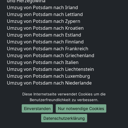
und Herzegowina
Umzug von Potsdam nach Irland
Umzug von Potsdam nach Lettland
Umzug von Potsdam nach Zypern
Umzug von Potsdam nach Kroatien
Umzug von Potsdam nach Estland
Umzug von Potsdam nach Finnland
Umzug von Potsdam nach Frankreich
Umzug von Potsdam nach Griechenland
Umzug von Potsdam nach Italien
Umzug von Potsdam nach Liechtenstein
Umzug von Potsdam nach Luxemburg
Umzug von Potsdam nach Niederlande
Umzug von Potsdam nach Norwegen
Diese Internetseite verwendet Cookies um die
Umzüge-Deutschlandweit
Benutzerfreundlichkeit zu verbessern.
Einverstanden
Nur notwendige Cookies
Umzug von Potsdam nach Berlin
Umzug von Potsdam nach Hamburg
Datenschutzerklärung
Umzug von Potsdam nach München