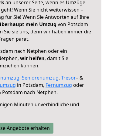
erk
an unserer Seite, wenn es Umzüge
eht! Wenn Sie nicht weiterwissen –
ng für Sie! Wenn Sie Antworten auf Ihre
 überhaupt mein Umzug
von Potsdam
 Sie sie uns, denn wir haben immer die
Fragen parat.
sdam nach Netphen oder ein
Netphen,
wir helfen
, damit Sie
umziehen können.
enumzug
,
Seniorenumzug
,
Tresor
– &
numzug
in Potsdam,
Fernumzug
oder
 Potsdam nach Netphen.
nigen Minuten unverbindliche und
se Angebote erhalten