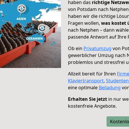
haben das
richtige Netzw
von Potsdam nach Netphen g
haben wir die richtige Lösu
Fragen wollen,
was kostet
nach Netphen – dann wählen
passende Antwort auf Ihre 
Ob ein
Privatumzug
von Pot
gewerblicher Umzug nach 
problemlos und stressfrei 
Allzeit bereit für Ihren
Firm
Klaviertransport
,
Studente
eine optimale
Beiladung
von
Erhalten Sie jetzt
in nur we
kostenfreie Angebote.
Kostenlo