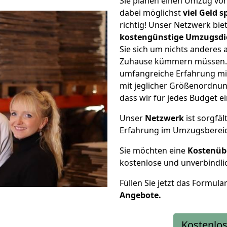
Sie planen einen Umzug v
dabei möglichst
viel Geld 
richtig! Unser Netzwerk bi
kostengünstige Umzugsdi
Sie sich um nichts anderes 
Zuhause kümmern müssen. W
umfangreiche Erfahrung m
mit jeglicher Größenordnun
dass wir für jedes Budget 
Unser
Netzwerk
ist sorgfäl
Erfahrung im Umzugsberei
Sie möchten eine
Kostenüb
kostenlose und unverbindli
Füllen Sie jetzt das Formula
Angebote.
Kostenlos