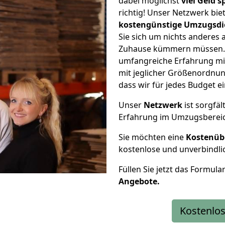
dabei möglichst
viel Geld 
richtig! Unser Netzwerk bi
kostengünstige Umzugsdi
Sie sich um nichts anderes 
Zuhause kümmern müssen. W
umfangreiche Erfahrung m
mit jeglicher Größenordnun
dass wir für jedes Budget 
Unser
Netzwerk
ist sorgfäl
Erfahrung im Umzugsberei
Sie möchten eine
Kostenüb
kostenlose und unverbindli
Füllen Sie jetzt das Formula
Angebote.
Kostenlos