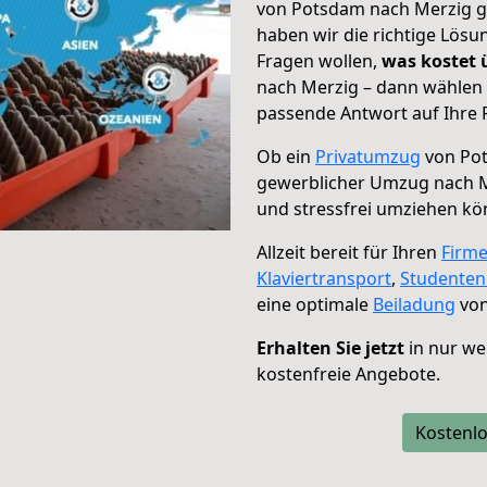
von Potsdam nach Merzig ge
haben wir die richtige Lösu
Fragen wollen,
was kostet
nach Merzig – dann wählen 
passende Antwort auf Ihre 
Ob ein
Privatumzug
von Pot
gewerblicher Umzug nach 
und stressfrei umziehen kö
Allzeit bereit für Ihren
Firm
Klaviertransport
,
Studente
eine optimale
Beiladung
von
Erhalten Sie jetzt
in nur we
kostenfreie Angebote.
Kostenlo