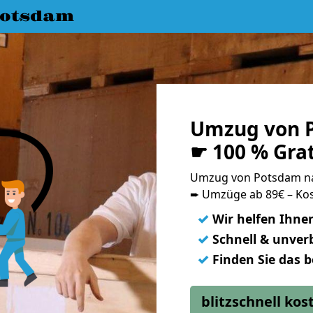
Potsdam
Umzug von 
☛ 100 % Gra
Umzug von Potsdam n
➨ Umzüge ab 89€ – Kos
✓
Wir helfen Ihne
✓
Schnell & unverb
✓
Finden Sie das 
blitzschnell ko