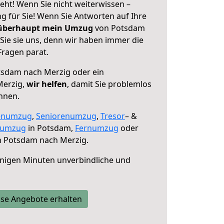
ht! Wenn Sie nicht weiterwissen –
ng für Sie! Wenn Sie Antworten auf Ihre
 überhaupt mein Umzug
von Potsdam
Sie sie uns, denn wir haben immer die
Fragen parat.
sdam nach Merzig oder ein
Merzig,
wir helfen
, damit Sie problemlos
nnen.
enumzug
,
Seniorenumzug
,
Tresor
– &
numzug
in Potsdam,
Fernumzug
oder
 Potsdam nach Merzig.
nigen Minuten unverbindliche und
se Angebote erhalten