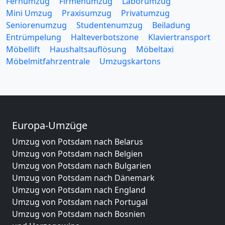
Fernumzug
Firmenumzug
Laborumzug
Mini Umzug
Praxisumzug
Privatumzug
Seniorenumzug
Studentenumzug
Beiladung
Entrümpelung
Halteverbotszone
Klaviertransport
Möbellift
Haushaltsauflösung
Möbeltaxi
Möbelmitfahrzentrale
Umzugskartons
Europa-Umzüge
Umzug von Potsdam nach Belarus
Umzug von Potsdam nach Belgien
Umzug von Potsdam nach Bulgarien
Umzug von Potsdam nach Dänemark
Umzug von Potsdam nach England
Umzug von Potsdam nach Portugal
Umzug von Potsdam nach Bosnien