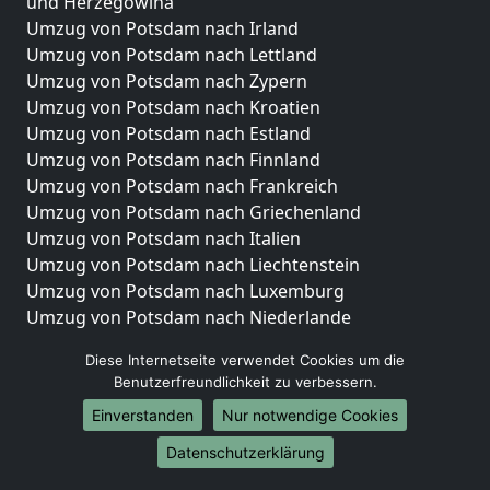
und Herzegowina
Umzug von Potsdam nach Irland
Umzug von Potsdam nach Lettland
Umzug von Potsdam nach Zypern
Umzug von Potsdam nach Kroatien
Umzug von Potsdam nach Estland
Umzug von Potsdam nach Finnland
Umzug von Potsdam nach Frankreich
Umzug von Potsdam nach Griechenland
Umzug von Potsdam nach Italien
Umzug von Potsdam nach Liechtenstein
Umzug von Potsdam nach Luxemburg
Umzug von Potsdam nach Niederlande
Umzug von Potsdam nach Norwegen
Diese Internetseite verwendet Cookies um die
Umzüge-Deutschlandweit
Benutzerfreundlichkeit zu verbessern.
Einverstanden
Nur notwendige Cookies
Umzug von Potsdam nach Berlin
Umzug von Potsdam nach Hamburg
Datenschutzerklärung
Umzug von Potsdam nach München