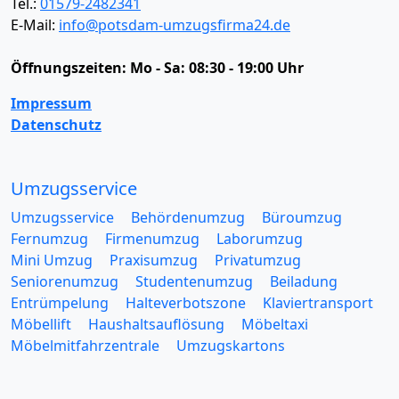
Tel.:
01579-2482341
E-Mail:
info@potsdam-umzugsfirma24.de
Öffnungszeiten:
Mo - Sa: 08:30 - 19:00 Uhr
Impressum
Datenschutz
Umzugsservice
Umzugsservice
Behördenumzug
Büroumzug
Fernumzug
Firmenumzug
Laborumzug
Mini Umzug
Praxisumzug
Privatumzug
Seniorenumzug
Studentenumzug
Beiladung
Entrümpelung
Halteverbotszone
Klaviertransport
Möbellift
Haushaltsauflösung
Möbeltaxi
Möbelmitfahrzentrale
Umzugskartons