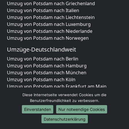
Umzug von Potsdam nach Griechenland
Umzug von Potsdam nach Italien
Umzug von Potsdam nach Liechtenstein
Umzug von Potsdam nach Luxemburg
Umzug von Potsdam nach Niederlande
Umzug von Potsdam nach Norwegen
Umzüge-Deutschlandweit
Umzug von Potsdam nach Berlin
Umzug von Potsdam nach Hamburg
Umzug von Potsdam nach München
Umzug von Potsdam nach Köln
Umzug von Potsdam nach Frankfurt am Main
Umzug von Potsdam nach Stuttgart
Diese Internetseite verwendet Cookies um die
Umzug von Potsdam nach Düsseldorf
Benutzerfreundlichkeit zu verbessern.
Umzug von Potsdam nach Leipzig
Einverstanden
Nur notwendige Cookies
Umzug von Potsdam nach Dortmund
Datenschutzerklärung
Umzug von Potsdam nach Essen
Umzug von Potsdam nach Bremen