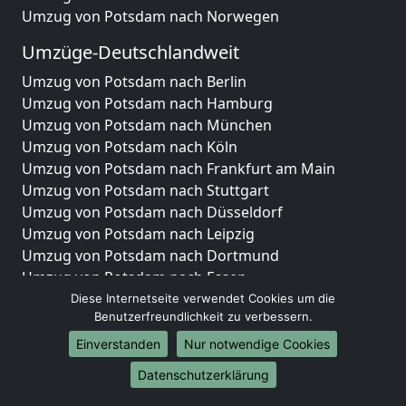
Umzug von Potsdam nach Norwegen
Umzüge-Deutschlandweit
Umzug von Potsdam nach Berlin
Umzug von Potsdam nach Hamburg
Umzug von Potsdam nach München
Umzug von Potsdam nach Köln
Umzug von Potsdam nach Frankfurt am Main
Umzug von Potsdam nach Stuttgart
Umzug von Potsdam nach Düsseldorf
Umzug von Potsdam nach Leipzig
Umzug von Potsdam nach Dortmund
Umzug von Potsdam nach Essen
Umzug von Potsdam nach Bremen
Diese Internetseite verwendet Cookies um die
Benutzerfreundlichkeit zu verbessern.
Umzug von Potsdam nach Dresden
Umzug von Potsdam nach Hannover
Einverstanden
Nur notwendige Cookies
Umzug von Potsdam nach Nürnberg
Datenschutzerklärung
Umzug von Potsdam nach Duisburg