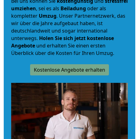
Bei uns können Sie
kostengünstig
und
stressfrei
umziehen
, sei es als
Beiladung
oder als
kompletter
Umzug
. Unser Partnernetzwerk, das
wir über die Jahre aufgebaut haben, ist
deutschlandweit und sogar international
unterwegs.
Holen Sie sich jetzt kostenlose
Angebote
und erhalten Sie einen ersten
Überblick über die Kosten für Ihren Umzug.
Kostenlose Angebote erhalten