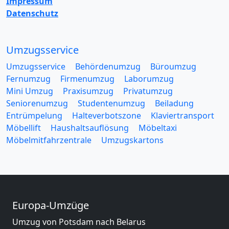
Impressum
Datenschutz
Umzugsservice
Umzugsservice
Behördenumzug
Büroumzug
Fernumzug
Firmenumzug
Laborumzug
Mini Umzug
Praxisumzug
Privatumzug
Seniorenumzug
Studentenumzug
Beiladung
Entrümpelung
Halteverbotszone
Klaviertransport
Möbellift
Haushaltsauflösung
Möbeltaxi
Möbelmitfahrzentrale
Umzugskartons
Europa-Umzüge
Umzug von Potsdam nach Belarus