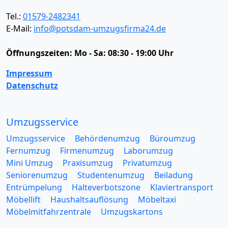
Tel.:
01579-2482341
E-Mail:
info@potsdam-umzugsfirma24.de
Öffnungszeiten:
Mo - Sa: 08:30 - 19:00 Uhr
Impressum
Datenschutz
Umzugsservice
Umzugsservice
Behördenumzug
Büroumzug
Fernumzug
Firmenumzug
Laborumzug
Mini Umzug
Praxisumzug
Privatumzug
Seniorenumzug
Studentenumzug
Beiladung
Entrümpelung
Halteverbotszone
Klaviertransport
Möbellift
Haushaltsauflösung
Möbeltaxi
Möbelmitfahrzentrale
Umzugskartons