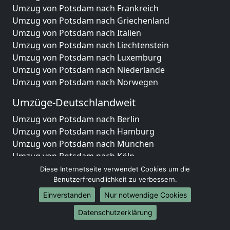
Umzug von Potsdam nach Frankreich
Umzug von Potsdam nach Griechenland
Umzug von Potsdam nach Italien
Umzug von Potsdam nach Liechtenstein
Umzug von Potsdam nach Luxemburg
Umzug von Potsdam nach Niederlande
Umzug von Potsdam nach Norwegen
Umzüge-Deutschlandweit
Umzug von Potsdam nach Berlin
Umzug von Potsdam nach Hamburg
Umzug von Potsdam nach München
Umzug von Potsdam nach Köln
Umzug von Potsdam nach Frankfurt am Main
Diese Internetseite verwendet Cookies um die
Umzug von Potsdam nach Stuttgart
Benutzerfreundlichkeit zu verbessern.
Umzug von Potsdam nach Düsseldorf
Einverstanden
Nur notwendige Cookies
Umzug von Potsdam nach Leipzig
Datenschutzerklärung
Umzug von Potsdam nach Dortmund
Umzug von Potsdam nach Essen