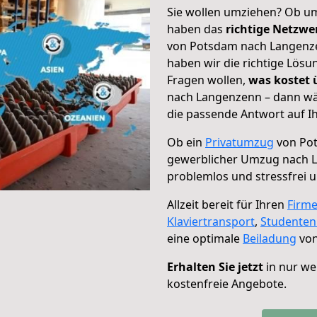
Sie wollen umziehen? Ob um
haben das
richtige Netzw
von Potsdam nach Langenzen
haben wir die richtige Lösu
Fragen wollen,
was kostet
nach Langenzenn – dann wäh
die passende Antwort auf Ih
Ob ein
Privatumzug
von Pot
gewerblicher Umzug nach 
problemlos und stressfrei 
Allzeit bereit für Ihren
Firm
Klaviertransport
,
Studente
eine optimale
Beiladung
von
Erhalten Sie jetzt
in nur we
kostenfreie Angebote.