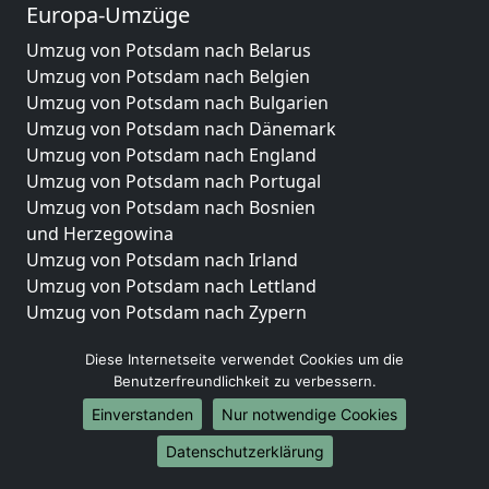
Europa-Umzüge
Umzug von Potsdam nach Belarus
Umzug von Potsdam nach Belgien
Umzug von Potsdam nach Bulgarien
Umzug von Potsdam nach Dänemark
Umzug von Potsdam nach England
Umzug von Potsdam nach Portugal
Umzug von Potsdam nach Bosnien
und Herzegowina
Umzug von Potsdam nach Irland
Umzug von Potsdam nach Lettland
Umzug von Potsdam nach Zypern
Umzug von Potsdam nach Kroatien
Diese Internetseite verwendet Cookies um die
Umzug von Potsdam nach Estland
Benutzerfreundlichkeit zu verbessern.
Umzug von Potsdam nach Finnland
Umzug von Potsdam nach Frankreich
Einverstanden
Nur notwendige Cookies
Umzug von Potsdam nach Griechenland
Datenschutzerklärung
Umzug von Potsdam nach Italien