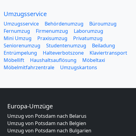
Umzugsservice
Umzugsservice
Behördenumzug
Büroumzug
Fernumzug
Firmenumzug
Laborumzug
Mini Umzug
Praxisumzug
Privatumzug
Seniorenumzug
Studentenumzug
Beiladung
Entrümpelung
Halteverbotszone
Klaviertransport
Möbellift
Haushaltsauflösung
Möbeltaxi
Möbelmitfahrzentrale
Umzugskartons
Europa-Umzüge
Umzug von Potsdam nach Belarus
Umzug von Potsdam nach Belgien
Umzug von Potsdam nach Bulgarien