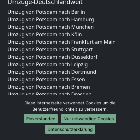
Umzüge-Deutschlandweit
Umzug von Potsdam nach Berlin
Umzug von Potsdam nach Hamburg
Umzug von Potsdam nach München
Umzug von Potsdam nach Köln
Umzug von Potsdam nach Frankfurt am Main
Umzug von Potsdam nach Stuttgart
Umzug von Potsdam nach Düsseldorf
Umzug von Potsdam nach Leipzig
Umzug von Potsdam nach Dortmund
Umzug von Potsdam nach Essen
Umzug von Potsdam nach Bremen
Umzug von Potsdam nach Dresden
Umzug von Potsdam nach Hannover
Diese Internetseite verwendet Cookies um die
Umzug von Potsdam nach Nürnberg
Benutzerfreundlichkeit zu verbessern.
Umzug von Potsdam nach Duisburg
Einverstanden
Nur notwendige Cookies
Umzug von Potsdam nach Bochum
Datenschutzerklärung
Umzug von Potsdam nach Wuppertal
Umzug von Potsdam nach Bielefeld