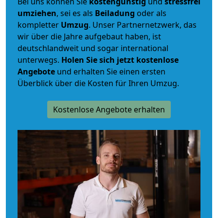
Bei uns können Sie
kostengünstig
und
stressfrei
umziehen
, sei es als
Beiladung
oder als
kompletter
Umzug
. Unser Partnernetzwerk, das
wir über die Jahre aufgebaut haben, ist
deutschlandweit und sogar international
unterwegs.
Holen Sie sich jetzt kostenlose
Angebote
und erhalten Sie einen ersten
Überblick über die Kosten für Ihren Umzug.
Kostenlose Angebote erhalten