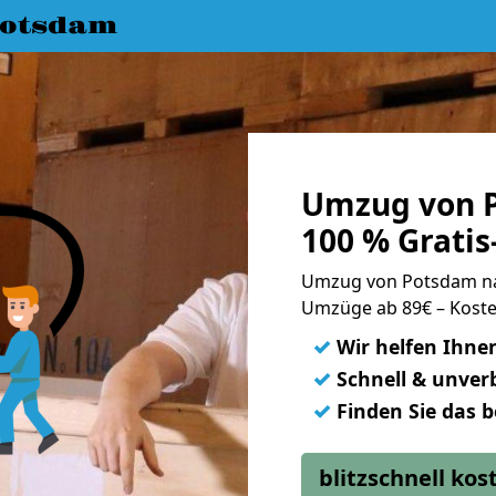
Potsdam
Umzug von 
100 % Grati
Umzug von Potsdam n
Umzüge ab 89€ – Koste
✓
Wir helfen Ihne
✓
Schnell & unverb
✓
Finden Sie das 
blitzschnell ko