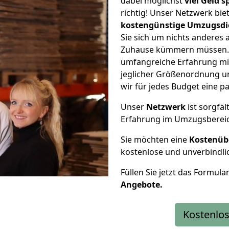
dabei möglichst
viel Geld 
richtig! Unser Netzwerk bi
kostengünstige Umzugsdi
Sie sich um nichts anderes 
Zuhause kümmern müssen. W
umfangreiche Erfahrung m
jeglicher Größenordnung u
wir für jedes Budget eine 
Unser
Netzwerk
ist sorgfäl
Erfahrung im Umzugsberei
Sie möchten eine
Kostenüb
kostenlose und unverbindli
Füllen Sie jetzt das Formula
Angebote.
Kostenlos