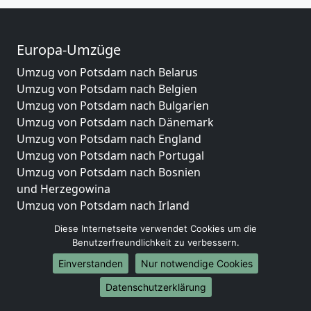
Europa-Umzüge
Umzug von Potsdam nach Belarus
Umzug von Potsdam nach Belgien
Umzug von Potsdam nach Bulgarien
Umzug von Potsdam nach Dänemark
Umzug von Potsdam nach England
Umzug von Potsdam nach Portugal
Umzug von Potsdam nach Bosnien
und Herzegowina
Umzug von Potsdam nach Irland
Umzug von Potsdam nach Lettland
Diese Internetseite verwendet Cookies um die
Umzug von Potsdam nach Zypern
Benutzerfreundlichkeit zu verbessern.
Umzug von Potsdam nach Kroatien
Einverstanden
Nur notwendige Cookies
Umzug von Potsdam nach Estland
Umzug von Potsdam nach Finnland
Datenschutzerklärung
Umzug von Potsdam nach Frankreich