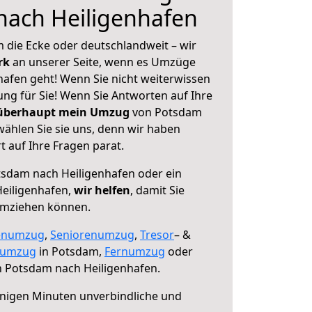
nach Heiligenhafen
 die Ecke oder deutschlandweit – wir
erk
an unserer Seite, wenn es Umzüge
afen geht! Wenn Sie nicht weiterwissen
sung für Sie! Wenn Sie Antworten auf Ihre
 überhaupt mein Umzug
von Potsdam
ählen Sie sie uns, denn wir haben
 auf Ihre Fragen parat.
sdam nach Heiligenhafen oder ein
eiligenhafen,
wir helfen
, damit Sie
umziehen können.
enumzug
,
Seniorenumzug
,
Tresor
– &
numzug
in Potsdam,
Fernumzug
oder
 Potsdam nach Heiligenhafen.
nigen Minuten unverbindliche und