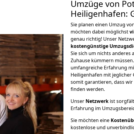
Umzüge von Po
Heiligenhafen: 
Sie planen einen Umzug vo
möchten dabei möglichst
v
genau richtig! Unser Netzw
kostengünstige Umzugsdi
Sie sich um nichts anderes 
Zuhause kümmern müssen. W
umfangreiche Erfahrung m
Heiligenhafen mit jeglich
somit garantieren, dass wi
finden werden.
Unser
Netzwerk
ist sorgfäl
Erfahrung im Umzugsberei
Sie möchten eine
Kostenüb
kostenlose und unverbindli