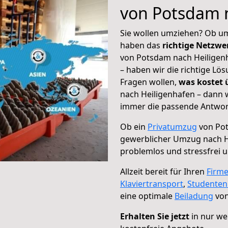
von Potsdam 
Sie wollen umziehen? Ob um
haben das
richtige Netzw
von Potsdam nach Heiligenh
– haben wir die richtige Lö
Fragen wollen,
was kostet
nach Heiligenhafen – dann w
immer die passende Antwort
Ob ein
Privatumzug
von Pot
gewerblicher Umzug nach H
problemlos und stressfrei 
Allzeit bereit für Ihren
Firm
Klaviertransport
,
Studente
eine optimale
Beiladung
von
Erhalten Sie jetzt
in nur we