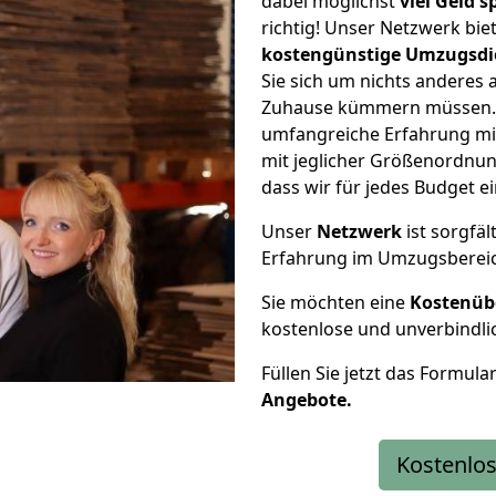
dabei möglichst
viel Geld 
richtig! Unser Netzwerk bi
kostengünstige Umzugsdi
Sie sich um nichts anderes 
Zuhause kümmern müssen. W
umfangreiche Erfahrung m
mit jeglicher Größenordnun
dass wir für jedes Budget 
Unser
Netzwerk
ist sorgfäl
Erfahrung im Umzugsberei
Sie möchten eine
Kostenüb
kostenlose und unverbindli
Füllen Sie jetzt das Formula
Angebote.
Kostenlos