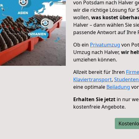
von Potsdam nach Halver ge
wir die richtige Lösung für
wollen,
was kostet überh
Halver – dann wählen Sie si
passende Antwort auf Ihre 
Ob ein
Privatumzug
von Pot
Umzug nach Halver,
wir hel
umziehen können.
Allzeit bereit für Ihren
Firm
Klaviertransport
,
Studente
eine optimale
Beiladung
von
Erhalten Sie jetzt
in nur we
kostenfreie Angebote.
Kostenlo