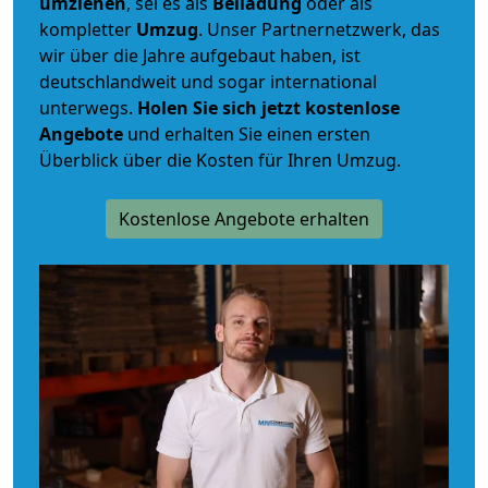
umziehen
, sei es als
Beiladung
oder als
kompletter
Umzug
. Unser Partnernetzwerk, das
wir über die Jahre aufgebaut haben, ist
deutschlandweit und sogar international
unterwegs.
Holen Sie sich jetzt kostenlose
Angebote
und erhalten Sie einen ersten
Überblick über die Kosten für Ihren Umzug.
Kostenlose Angebote erhalten