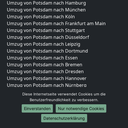
Umzug von Potsdam nach Hamburg
Umzug von Potsdam nach München
Umzug von Potsdam nach Köln
Umzug von Potsdam nach Frankfurt am Main
Umzug von Potsdam nach Stuttgart
Umzug von Potsdam nach Düsseldorf
Umzug von Potsdam nach Leipzig
Umzug von Potsdam nach Dortmund
Umzug von Potsdam nach Essen
Umzug von Potsdam nach Bremen
Umzug von Potsdam nach Dresden
Umzug von Potsdam nach Hannover
Umzug von Potsdam nach Nürnberg
Umzug von Potsdam nach Duisburg
Diese Internetseite verwendet Cookies um die
Umzug von Potsdam nach Bochum
Benutzerfreundlichkeit zu verbessern.
Umzug von Potsdam nach Wuppertal
Einverstanden
Nur notwendige Cookies
Umzug von Potsdam nach Bielefeld
Datenschutzerklärung
Umzug von Potsdam nach Bonn
Umzug von Potsdam nach Münster