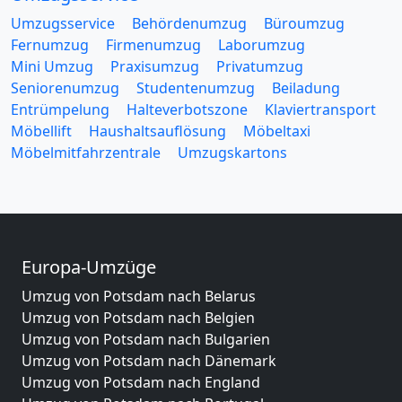
Umzugsservice
Behördenumzug
Büroumzug
Fernumzug
Firmenumzug
Laborumzug
Mini Umzug
Praxisumzug
Privatumzug
Seniorenumzug
Studentenumzug
Beiladung
Entrümpelung
Halteverbotszone
Klaviertransport
Möbellift
Haushaltsauflösung
Möbeltaxi
Möbelmitfahrzentrale
Umzugskartons
Europa-Umzüge
Umzug von Potsdam nach Belarus
Umzug von Potsdam nach Belgien
Umzug von Potsdam nach Bulgarien
Umzug von Potsdam nach Dänemark
Umzug von Potsdam nach England