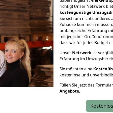
dabei möglichst
viel Geld 
richtig! Unser Netzwerk bi
kostengünstige Umzugsdi
Sie sich um nichts anderes 
Zuhause kümmern müssen. W
umfangreiche Erfahrung m
mit jeglicher Größenordnun
dass wir für jedes Budget 
Unser
Netzwerk
ist sorgfäl
Erfahrung im Umzugsberei
Sie möchten eine
Kostenüb
kostenlose und unverbindli
Füllen Sie jetzt das Formula
Angebote.
Kostenlos