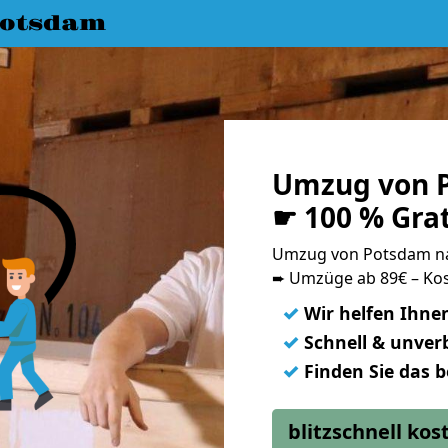
Potsdam
Umzug von 
☛ 100 % Gra
Umzug von Potsdam n
➨ Umzüge ab 89€ – Kos
✓
Wir helfen Ihne
✓
Schnell & unverb
✓
Finden Sie das 
blitzschnell ko