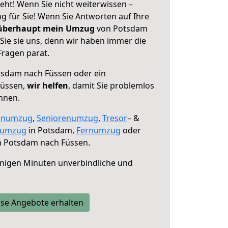
ht! Wenn Sie nicht weiterwissen –
ng für Sie! Wenn Sie Antworten auf Ihre
 überhaupt mein Umzug
von Potsdam
Sie sie uns, denn wir haben immer die
Fragen parat.
sdam nach Füssen oder ein
Füssen,
wir helfen
, damit Sie problemlos
nnen.
enumzug
,
Seniorenumzug
,
Tresor
– &
numzug
in Potsdam,
Fernumzug
oder
 Potsdam nach Füssen.
nigen Minuten unverbindliche und
se Angebote erhalten