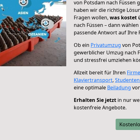
von Potsdam nach Füssen ge
haben wir die richtige Lösu
Fragen wollen,
was kostet
nach Füssen – dann wählen 
passende Antwort auf Ihre 
Ob ein
Privatumzug
von Pot
gewerblicher Umzug nach 
und stressfrei umziehen kö
Allzeit bereit für Ihren
Firm
Klaviertransport
,
Studente
eine optimale
Beiladung
von
Erhalten Sie jetzt
in nur we
kostenfreie Angebote.
Kostenlo