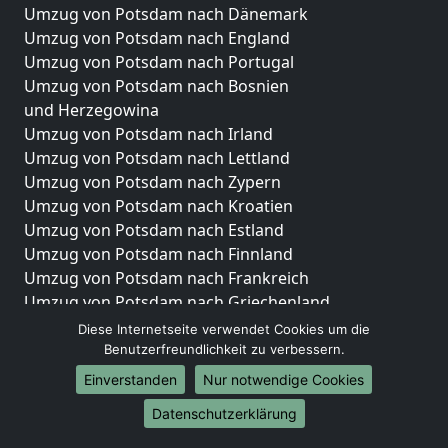
Umzug von Potsdam nach Dänemark
Umzug von Potsdam nach England
Umzug von Potsdam nach Portugal
Umzug von Potsdam nach Bosnien
und Herzegowina
Umzug von Potsdam nach Irland
Umzug von Potsdam nach Lettland
Umzug von Potsdam nach Zypern
Umzug von Potsdam nach Kroatien
Umzug von Potsdam nach Estland
Umzug von Potsdam nach Finnland
Umzug von Potsdam nach Frankreich
Umzug von Potsdam nach Griechenland
Umzug von Potsdam nach Italien
Diese Internetseite verwendet Cookies um die
Umzug von Potsdam nach Liechtenstein
Benutzerfreundlichkeit zu verbessern.
Umzug von Potsdam nach Luxemburg
Einverstanden
Nur notwendige Cookies
Umzug von Potsdam nach Niederlande
Datenschutzerklärung
Umzug von Potsdam nach Norwegen