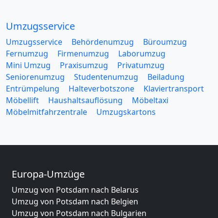
Umzugsservice
Umzugsservice
Behördenumzug
Büroumzug
Fernumzug
Firmenumzug
Laborumzug
Mini Umzug
Praxisumzug
Privatumzug
Seniorenumzug
Studentenumzug
Beiladung
Entrümpelung
Halteverbotszone
Klaviertransport
Möbellift
Haushaltsauflösung
Möbeltaxi
Möbelmitfahrzentrale
Umzugskartons
Europa-Umzüge
Umzug von Potsdam nach Belarus
Umzug von Potsdam nach Belgien
Umzug von Potsdam nach Bulgarien