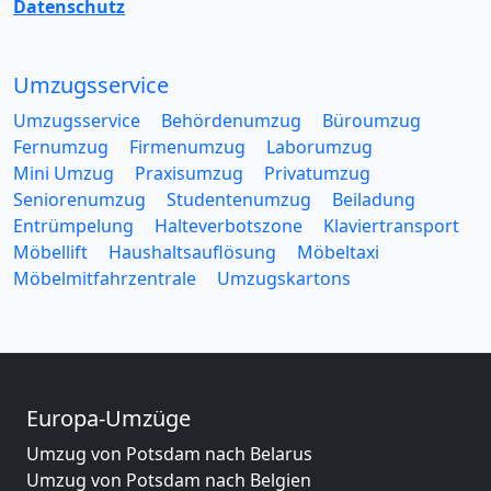
Datenschutz
Umzugsservice
Umzugsservice
Behördenumzug
Büroumzug
Fernumzug
Firmenumzug
Laborumzug
Mini Umzug
Praxisumzug
Privatumzug
Seniorenumzug
Studentenumzug
Beiladung
Entrümpelung
Halteverbotszone
Klaviertransport
Möbellift
Haushaltsauflösung
Möbeltaxi
Möbelmitfahrzentrale
Umzugskartons
Europa-Umzüge
Umzug von Potsdam nach Belarus
Umzug von Potsdam nach Belgien