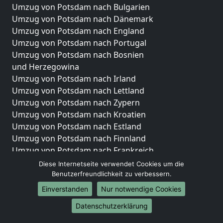
Umzug von Potsdam nach Bulgarien
Umzug von Potsdam nach Dänemark
Umzug von Potsdam nach England
Umzug von Potsdam nach Portugal
Umzug von Potsdam nach Bosnien
und Herzegowina
Umzug von Potsdam nach Irland
Umzug von Potsdam nach Lettland
Umzug von Potsdam nach Zypern
Umzug von Potsdam nach Kroatien
Umzug von Potsdam nach Estland
Umzug von Potsdam nach Finnland
Umzug von Potsdam nach Frankreich
Umzug von Potsdam nach Griechenland
Diese Internetseite verwendet Cookies um die
Umzug von Potsdam nach Italien
Benutzerfreundlichkeit zu verbessern.
Umzug von Potsdam nach Liechtenstein
Einverstanden
Nur notwendige Cookies
Umzug von Potsdam nach Luxemburg
Datenschutzerklärung
Umzug von Potsdam nach Niederlande
Umzug von Potsdam nach Norwegen