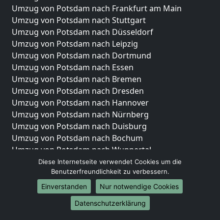
Umzug von Potsdam nach Frankfurt am Main
Umzug von Potsdam nach Stuttgart
Umzug von Potsdam nach Düsseldorf
Umzug von Potsdam nach Leipzig
Umzug von Potsdam nach Dortmund
Umzug von Potsdam nach Essen
Umzug von Potsdam nach Bremen
Umzug von Potsdam nach Dresden
Umzug von Potsdam nach Hannover
Umzug von Potsdam nach Nürnberg
Umzug von Potsdam nach Duisburg
Umzug von Potsdam nach Bochum
Umzug von Potsdam nach Wuppertal
Umzug von Potsdam nach Bielefeld
Diese Internetseite verwendet Cookies um die
Benutzerfreundlichkeit zu verbessern.
Umzug von Potsdam nach Bonn
Umzug von Potsdam nach Münster
Einverstanden
Nur notwendige Cookies
Internationale-Umzüge
Datenschutzerklärung