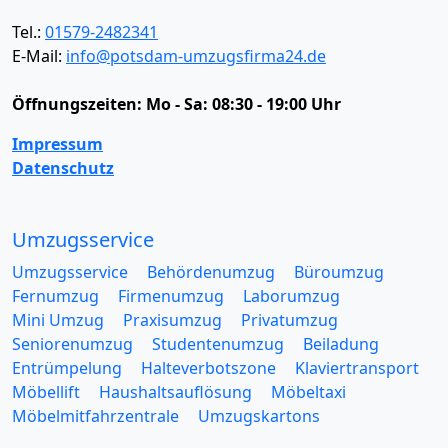
Tel.:
01579-2482341
E-Mail:
info@potsdam-umzugsfirma24.de
Öffnungszeiten:
Mo - Sa: 08:30 - 19:00 Uhr
Impressum
Datenschutz
Umzugsservice
Umzugsservice
Behördenumzug
Büroumzug
Fernumzug
Firmenumzug
Laborumzug
Mini Umzug
Praxisumzug
Privatumzug
Seniorenumzug
Studentenumzug
Beiladung
Entrümpelung
Halteverbotszone
Klaviertransport
Möbellift
Haushaltsauflösung
Möbeltaxi
Möbelmitfahrzentrale
Umzugskartons