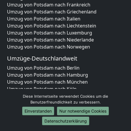
Umzug von Potsdam nach Frankreich
Umzug von Potsdam nach Griechenland
Umzug von Potsdam nach Italien
Umzug von Potsdam nach Liechtenstein
Umzug von Potsdam nach Luxemburg
Umzug von Potsdam nach Niederlande
Umzug von Potsdam nach Norwegen
Umzüge-Deutschlandweit
Umzug von Potsdam nach Berlin
Umzug von Potsdam nach Hamburg
Umzug von Potsdam nach München
Umzug von Potsdam nach Köln
Umzug von Potsdam nach Frankfurt am Main
Diese Internetseite verwendet Cookies um die
Umzug von Potsdam nach Stuttgart
Benutzerfreundlichkeit zu verbessern.
Umzug von Potsdam nach Düsseldorf
Einverstanden
Nur notwendige Cookies
Umzug von Potsdam nach Leipzig
Datenschutzerklärung
Umzug von Potsdam nach Dortmund
Umzug von Potsdam nach Essen