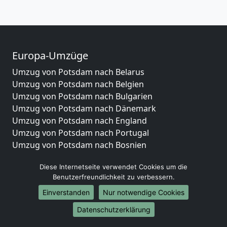
Europa-Umzüge
Umzug von Potsdam nach Belarus
Umzug von Potsdam nach Belgien
Umzug von Potsdam nach Bulgarien
Umzug von Potsdam nach Dänemark
Umzug von Potsdam nach England
Umzug von Potsdam nach Portugal
Umzug von Potsdam nach Bosnien
und Herzegowina
Diese Internetseite verwendet Cookies um die
Umzug von Potsdam nach Irland
Benutzerfreundlichkeit zu verbessern.
Umzug von Potsdam nach Lettland
Umzug von Potsdam nach Zypern
Einverstanden
Nur notwendige Cookies
Umzug von Potsdam nach Kroatien
Datenschutzerklärung
Umzug von Potsdam nach Estland