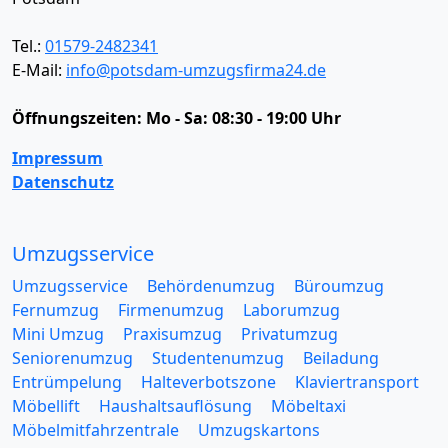
Tel.:
01579-2482341
E-Mail:
info@potsdam-umzugsfirma24.de
Öffnungszeiten:
Mo - Sa: 08:30 - 19:00 Uhr
Impressum
Datenschutz
Umzugsservice
Umzugsservice
Behördenumzug
Büroumzug
Fernumzug
Firmenumzug
Laborumzug
Mini Umzug
Praxisumzug
Privatumzug
Seniorenumzug
Studentenumzug
Beiladung
Entrümpelung
Halteverbotszone
Klaviertransport
Möbellift
Haushaltsauflösung
Möbeltaxi
Möbelmitfahrzentrale
Umzugskartons