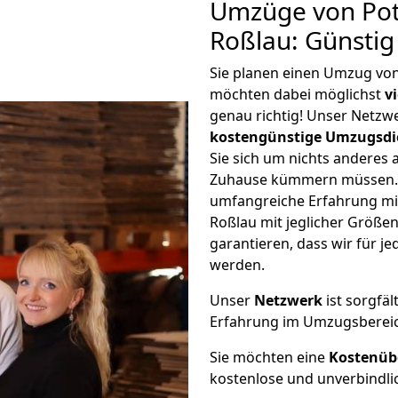
Umzüge von Pot
Roßlau: Günsti
Sie planen einen Umzug vo
möchten dabei möglichst
v
genau richtig! Unser Netzw
kostengünstige Umzugsdi
Sie sich um nichts anderes 
Zuhause kümmern müssen. W
umfangreiche Erfahrung m
Roßlau mit jeglicher Größ
garantieren, dass wir für j
werden.
Unser
Netzwerk
ist sorgfäl
Erfahrung im Umzugsberei
Sie möchten eine
Kostenüb
kostenlose und unverbindli