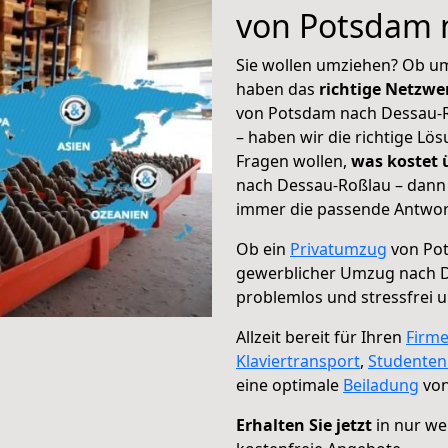
von Potsdam 
Sie wollen umziehen? Ob um
haben das
richtige Netzw
von Potsdam nach Dessau-R
– haben wir die richtige Lö
Fragen wollen,
was kostet
nach Dessau-Roßlau – dann 
immer die passende Antwort
Ob ein
Privatumzug
von Pot
gewerblicher Umzug nach 
problemlos und stressfrei 
Allzeit bereit für Ihren
Firm
Klaviertransport
,
Studente
eine optimale
Beiladung
von
Erhalten Sie jetzt
in nur we