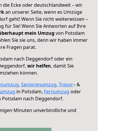
 die Ecke oder deutschlandweit – wir
erk
an unserer Seite, wenn es Umzüge
f geht! Wenn Sie nicht weiterwissen –
ng für Sie! Wenn Sie Antworten auf Ihre
 überhaupt mein Umzug
von Potsdam
len Sie sie uns, denn wir haben immer
re Fragen parat.
sdam nach Deggendorf oder ein
Deggendorf,
wir helfen
, damit Sie
umziehen können.
enumzug
,
Seniorenumzug
,
Tresor
– &
numzug
in Potsdam,
Fernumzug
oder
 Potsdam nach Deggendorf.
nigen Minuten unverbindliche und