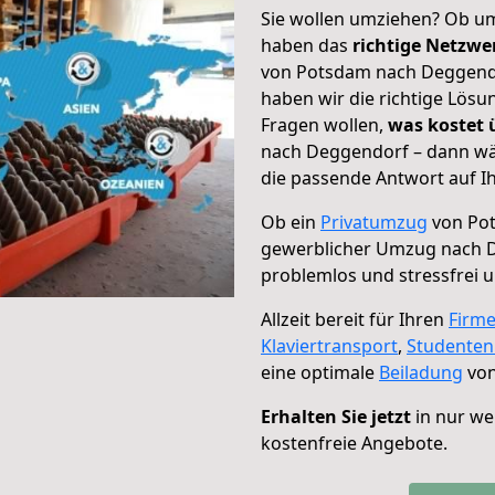
Sie wollen umziehen? Ob um
haben das
richtige Netzw
von Potsdam nach Deggendor
haben wir die richtige Lösu
Fragen wollen,
was kostet
nach Deggendorf – dann wäh
die passende Antwort auf Ih
Ob ein
Privatumzug
von Pot
gewerblicher Umzug nach 
problemlos und stressfrei 
Allzeit bereit für Ihren
Firm
Klaviertransport
,
Studente
eine optimale
Beiladung
von
Erhalten Sie jetzt
in nur we
kostenfreie Angebote.