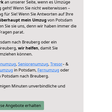
erk
an unserer Seite, wenn es Umzüge
geht! Wenn Sie nicht weiterwissen –
ng für Sie! Wenn Sie Antworten auf Ihre
 überhaupt mein Umzug
von Potsdam
n Sie sie uns, denn wir haben immer die
Fragen parat.
sdam nach Breuberg oder ein
Breuberg,
wir helfen
, damit Sie
umziehen können.
enumzug
,
Seniorenumzug
,
Tresor
– &
numzug
in Potsdam,
Fernumzug
oder
 Potsdam nach Breuberg.
nigen Minuten unverbindliche und
se Angebote erhalten