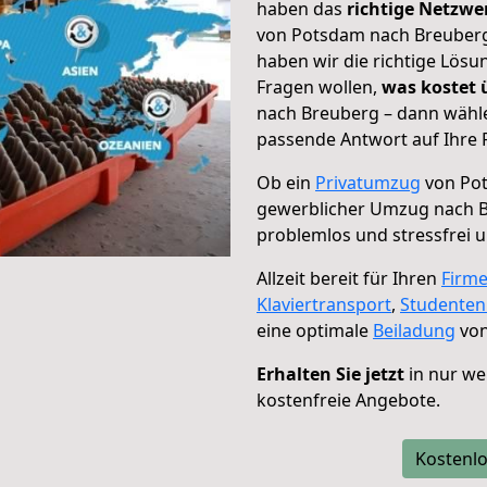
haben das
richtige Netzw
von Potsdam nach Breuberg 
haben wir die richtige Lösu
Fragen wollen,
was kostet
nach Breuberg – dann wähle
passende Antwort auf Ihre 
Ob ein
Privatumzug
von Pot
gewerblicher Umzug nach 
problemlos und stressfrei 
Allzeit bereit für Ihren
Firm
Klaviertransport
,
Studente
eine optimale
Beiladung
von
Erhalten Sie jetzt
in nur we
kostenfreie Angebote.
Kostenlo