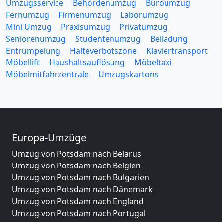
Umzugsservice
Behördenumzug
Büroumzug
Fernumzug
Firmenumzug
Laborumzug
Mini Umzug
Praxisumzug
Privatumzug
Seniorenumzug
Studentenumzug
Beiladung
Entrümpelung
Halteverbotszone
Klaviertransport
Möbellift
Haushaltsauflösung
Möbeltaxi
Möbelmitfahrzentrale
Umzugskartons
Europa-Umzüge
Umzug von Potsdam nach Belarus
Umzug von Potsdam nach Belgien
Umzug von Potsdam nach Bulgarien
Umzug von Potsdam nach Dänemark
Umzug von Potsdam nach England
Umzug von Potsdam nach Portugal