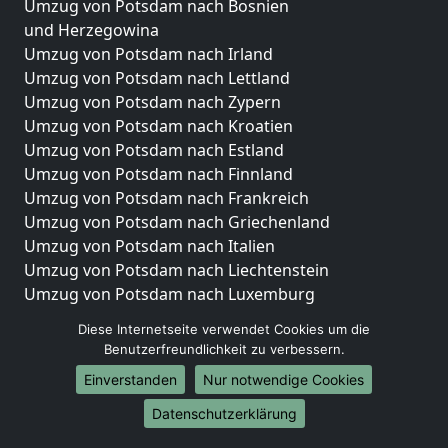
Umzug von Potsdam nach Bosnien
und Herzegowina
Umzug von Potsdam nach Irland
Umzug von Potsdam nach Lettland
Umzug von Potsdam nach Zypern
Umzug von Potsdam nach Kroatien
Umzug von Potsdam nach Estland
Umzug von Potsdam nach Finnland
Umzug von Potsdam nach Frankreich
Umzug von Potsdam nach Griechenland
Umzug von Potsdam nach Italien
Umzug von Potsdam nach Liechtenstein
Umzug von Potsdam nach Luxemburg
Umzug von Potsdam nach Niederlande
Diese Internetseite verwendet Cookies um die
Umzug von Potsdam nach Norwegen
Benutzerfreundlichkeit zu verbessern.
Umzüge-Deutschlandweit
Einverstanden
Nur notwendige Cookies
Umzug von Potsdam nach Berlin
Datenschutzerklärung
Umzug von Potsdam nach Hamburg