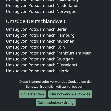
Umzug von Potsdam nach Niederlande
Umzug von Potsdam nach Norwegen
Umzüge-Deutschlandweit
Umzug von Potsdam nach Berlin
Umzug von Potsdam nach Hamburg
Umzug von Potsdam nach München
Umzug von Potsdam nach Köln
Umzug von Potsdam nach Frankfurt am Main
Umzug von Potsdam nach Stuttgart
Umzug von Potsdam nach Düsseldorf
Umzug von Potsdam nach Leipzig
Umzug von Potsdam nach Dortmund
Diese Internetseite verwendet Cookies um die
Umzug von Potsdam nach Essen
Benutzerfreundlichkeit zu verbessern.
Umzug von Potsdam nach Bremen
Umzug von Potsdam nach Dresden
Einverstanden
Nur notwendige Cookies
Umzug von Potsdam nach Hannover
Datenschutzerklärung
Umzug von Potsdam nach Nürnberg