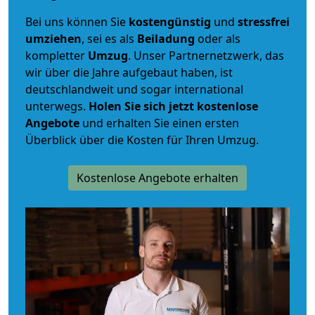
Bei uns können Sie
kostengünstig
und
stressfrei
umziehen
, sei es als
Beiladung
oder als
kompletter
Umzug
. Unser Partnernetzwerk, das
wir über die Jahre aufgebaut haben, ist
deutschlandweit und sogar international
unterwegs.
Holen Sie sich jetzt kostenlose
Angebote
und erhalten Sie einen ersten
Überblick über die Kosten für Ihren Umzug.
Kostenlose Angebote erhalten