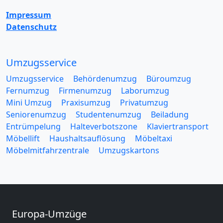
Impressum
Datenschutz
Umzugsservice
Umzugsservice
Behördenumzug
Büroumzug
Fernumzug
Firmenumzug
Laborumzug
Mini Umzug
Praxisumzug
Privatumzug
Seniorenumzug
Studentenumzug
Beiladung
Entrümpelung
Halteverbotszone
Klaviertransport
Möbellift
Haushaltsauflösung
Möbeltaxi
Möbelmitfahrzentrale
Umzugskartons
Europa-Umzüge