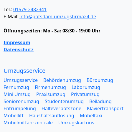
Tel.:
01579-2482341
E-Mail:
info@potsdam-umzugsfirma24.de
Öffnungszeiten:
Mo - Sa: 08:30 - 19:00 Uhr
Impressum
Datenschutz
Umzugsservice
Umzugsservice
Behördenumzug
Büroumzug
Fernumzug
Firmenumzug
Laborumzug
Mini Umzug
Praxisumzug
Privatumzug
Seniorenumzug
Studentenumzug
Beiladung
Entrümpelung
Halteverbotszone
Klaviertransport
Möbellift
Haushaltsauflösung
Möbeltaxi
Möbelmitfahrzentrale
Umzugskartons