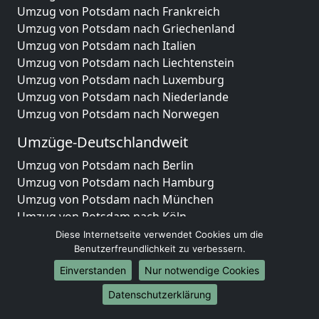
Umzug von Potsdam nach Frankreich
Umzug von Potsdam nach Griechenland
Umzug von Potsdam nach Italien
Umzug von Potsdam nach Liechtenstein
Umzug von Potsdam nach Luxemburg
Umzug von Potsdam nach Niederlande
Umzug von Potsdam nach Norwegen
Umzüge-Deutschlandweit
Umzug von Potsdam nach Berlin
Umzug von Potsdam nach Hamburg
Umzug von Potsdam nach München
Umzug von Potsdam nach Köln
Umzug von Potsdam nach Frankfurt am Main
Diese Internetseite verwendet Cookies um die
Umzug von Potsdam nach Stuttgart
Benutzerfreundlichkeit zu verbessern.
Umzug von Potsdam nach Düsseldorf
Einverstanden
Nur notwendige Cookies
Umzug von Potsdam nach Leipzig
Datenschutzerklärung
Umzug von Potsdam nach Dortmund
Umzug von Potsdam nach Essen