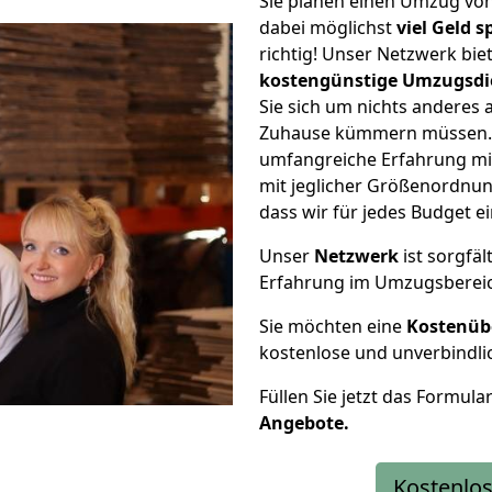
Sie planen einen Umzug vo
dabei möglichst
viel Geld 
richtig! Unser Netzwerk bi
kostengünstige Umzugsdi
Sie sich um nichts anderes 
Zuhause kümmern müssen. W
umfangreiche Erfahrung m
mit jeglicher Größenordnun
dass wir für jedes Budget 
Unser
Netzwerk
ist sorgfäl
Erfahrung im Umzugsberei
Sie möchten eine
Kostenüb
kostenlose und unverbindli
Füllen Sie jetzt das Formula
Angebote.
Kostenlos