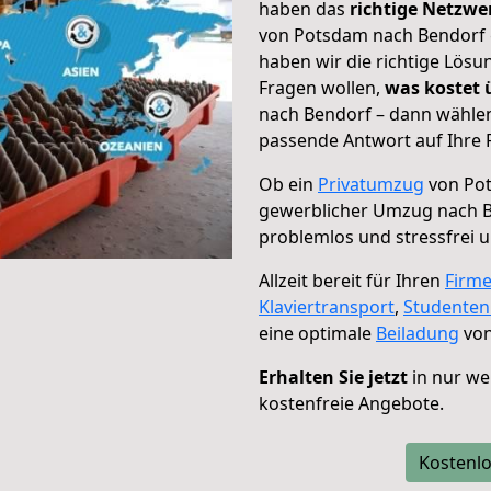
haben das
richtige Netzw
von Potsdam nach Bendorf g
haben wir die richtige Lösu
Fragen wollen,
was kostet
nach Bendorf – dann wählen
passende Antwort auf Ihre 
Ob ein
Privatumzug
von Pot
gewerblicher Umzug nach 
problemlos und stressfrei 
Allzeit bereit für Ihren
Firm
Klaviertransport
,
Studente
eine optimale
Beiladung
von
Erhalten Sie jetzt
in nur we
kostenfreie Angebote.
Kostenlo