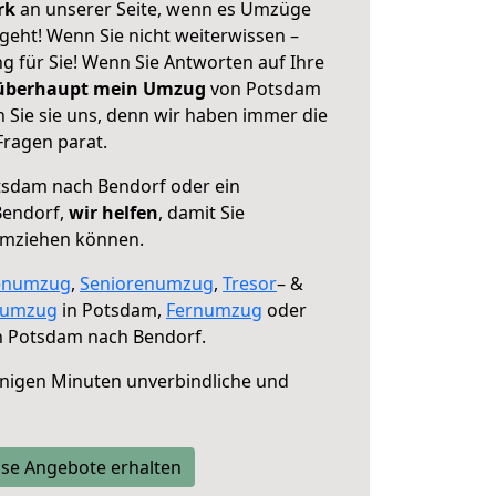
erk
an unserer Seite, wenn es Umzüge
eht! Wenn Sie nicht weiterwissen –
ng für Sie! Wenn Sie Antworten auf Ihre
 überhaupt mein Umzug
von Potsdam
 Sie sie uns, denn wir haben immer die
Fragen parat.
sdam nach Bendorf oder ein
Bendorf,
wir helfen
, damit Sie
umziehen können.
enumzug
,
Seniorenumzug
,
Tresor
– &
numzug
in Potsdam,
Fernumzug
oder
 Potsdam nach Bendorf.
nigen Minuten unverbindliche und
se Angebote erhalten