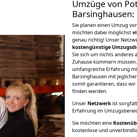
Umzüge von Po
Barsinghausen:
Sie planen einen Umzug vo
möchten dabei möglichst
v
genau richtig! Unser Netzw
kostengünstige Umzugsdi
Sie sich um nichts anderes 
Zuhause kümmern müssen. W
umfangreiche Erfahrung m
Barsinghausen mit jeglich
somit garantieren, dass wi
finden werden.
Unser
Netzwerk
ist sorgfäl
Erfahrung im Umzugsberei
Sie möchten eine
Kostenüb
kostenlose und unverbindli