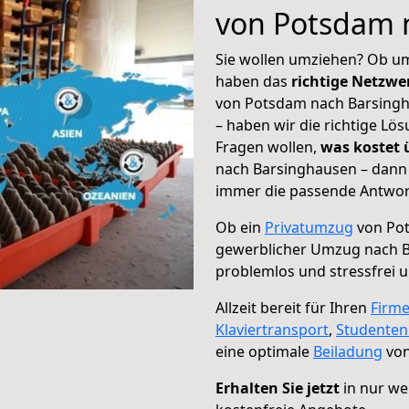
von Potsdam 
Sie wollen umziehen? Ob um
haben das
richtige Netzw
von Potsdam nach Barsingh
– haben wir die richtige Lö
Fragen wollen,
was kostet
nach Barsinghausen – dann 
immer die passende Antwort
Ob ein
Privatumzug
von Pot
gewerblicher Umzug nach 
problemlos und stressfrei 
Allzeit bereit für Ihren
Firm
Klaviertransport
,
Studente
eine optimale
Beiladung
von
Erhalten Sie jetzt
in nur we