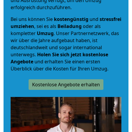
und Ausrüstung verfügt, um den Umzug
erfolgreich durchzuführen.
Bei uns können Sie
kostengünstig
und
stressfrei
umziehen
, sei es als
Beiladung
oder als
kompletter
Umzug
. Unser Partnernetzwerk, das
wir über die Jahre aufgebaut haben, ist
deutschlandweit und sogar international
unterwegs.
Holen Sie sich jetzt kostenlose
Angebote
und erhalten Sie einen ersten
Überblick über die Kosten für Ihren Umzug.
Kostenlose Angebote erhalten