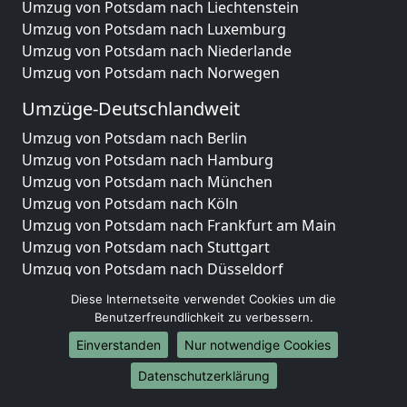
Umzug von Potsdam nach Liechtenstein
Umzug von Potsdam nach Luxemburg
Umzug von Potsdam nach Niederlande
Umzug von Potsdam nach Norwegen
Umzüge-Deutschlandweit
Umzug von Potsdam nach Berlin
Umzug von Potsdam nach Hamburg
Umzug von Potsdam nach München
Umzug von Potsdam nach Köln
Umzug von Potsdam nach Frankfurt am Main
Umzug von Potsdam nach Stuttgart
Umzug von Potsdam nach Düsseldorf
Umzug von Potsdam nach Leipzig
Diese Internetseite verwendet Cookies um die
Umzug von Potsdam nach Dortmund
Benutzerfreundlichkeit zu verbessern.
Umzug von Potsdam nach Essen
Einverstanden
Nur notwendige Cookies
Umzug von Potsdam nach Bremen
Umzug von Potsdam nach Dresden
Datenschutzerklärung
Umzug von Potsdam nach Hannover