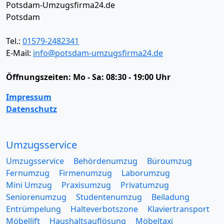
Potsdam-Umzugsfirma24.de
Potsdam
Tel.:
01579-2482341
E-Mail:
info@potsdam-umzugsfirma24.de
Öffnungszeiten:
Mo - Sa: 08:30 - 19:00 Uhr
Impressum
Datenschutz
Umzugsservice
Umzugsservice
Behördenumzug
Büroumzug
Fernumzug
Firmenumzug
Laborumzug
Mini Umzug
Praxisumzug
Privatumzug
Seniorenumzug
Studentenumzug
Beiladung
Entrümpelung
Halteverbotszone
Klaviertransport
Möbellift
Haushaltsauflösung
Möbeltaxi