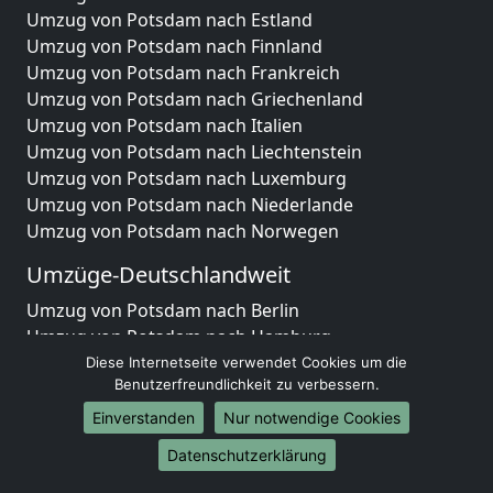
Umzug von Potsdam nach Estland
Umzug von Potsdam nach Finnland
Umzug von Potsdam nach Frankreich
Umzug von Potsdam nach Griechenland
Umzug von Potsdam nach Italien
Umzug von Potsdam nach Liechtenstein
Umzug von Potsdam nach Luxemburg
Umzug von Potsdam nach Niederlande
Umzug von Potsdam nach Norwegen
Umzüge-Deutschlandweit
Umzug von Potsdam nach Berlin
Umzug von Potsdam nach Hamburg
Umzug von Potsdam nach München
Diese Internetseite verwendet Cookies um die
Benutzerfreundlichkeit zu verbessern.
Umzug von Potsdam nach Köln
Umzug von Potsdam nach Frankfurt am Main
Einverstanden
Nur notwendige Cookies
Umzug von Potsdam nach Stuttgart
Datenschutzerklärung
Umzug von Potsdam nach Düsseldorf