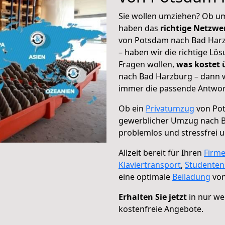
Sie wollen umziehen? Ob um
haben das
richtige Netzw
von Potsdam nach Bad Harz
– haben wir die richtige Lö
Fragen wollen,
was kostet
nach Bad Harzburg – dann w
immer die passende Antwort
Ob ein
Privatumzug
von Pot
gewerblicher Umzug nach 
problemlos und stressfrei 
Allzeit bereit für Ihren
Firm
Klaviertransport
,
Studente
eine optimale
Beiladung
von
Erhalten Sie jetzt
in nur we
kostenfreie Angebote.